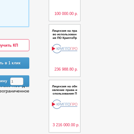
ных подключен
ий
100 000.00 р.
Лицензия на пра
во использован
ия ПО КриптоПр
о Ключ Сервер
учить КП
из состава ПК К
риптоПро Ключ
версии 1.0 на од
ном сервере до
30 000 пользова
ть в 1 клик
телей
236 988.80 р.
зину
класс КС3 для
Лицензия на обн
овление права и
еограниченное
спользования П
О Модуль аутен
тификации DSS
Client до ПО Мод
уль аутентифик
ации мобильны
х приложений д
ля ПККриптоПро
Ключ в
3 216 000.00 р.