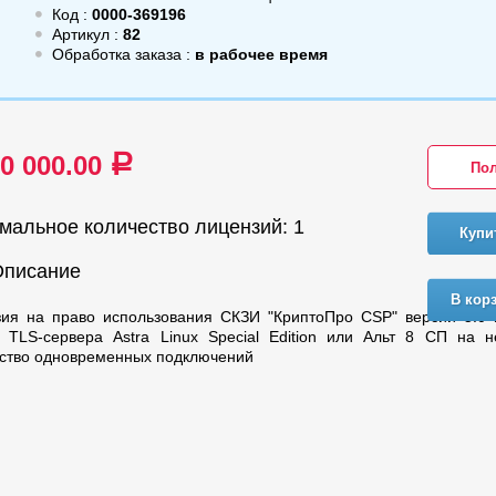
Код :
0000-369196
Артикул :
82
Обработка заказа :
в рабочее время
00 000.00
a
Пол
мальное количество лицензий: 1
Купи
Описание
В кор
зия на право использования СКЗИ "КриптоПро CSP" версии 5.0 
 TLS-сервера Astra Linux Special Edition или Альт 8 СП на н
ство одновременных подключений