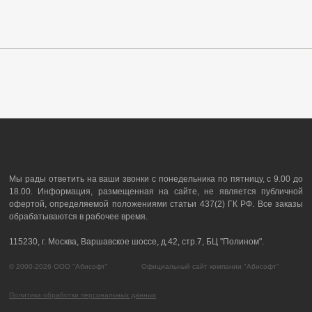
Мы рады ответить на ваши звонки с понедельника по пятницу, с 9.00 до
18.00. Информация, размещенная на сайте, не является публичной
офертой, определяемой положениями статьи 437(2) ГК РФ. Все заказы
обрабатываются в рабочее время.
115230, г. Москва, Варшавское шоссе, д.42, стр.7, БЦ "Полином".
© 2000-2026 ООО "Абисофт" Официальный сайт компании "Абисофт"
Политика обработки персональных данных