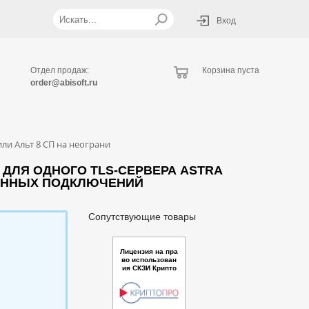
Вход
Отдел продаж:
Корзина пуста
order@abisoft.ru
или Альт 8 СП на неограни
 ДЛЯ ОДНОГО TLS-СЕРВЕРА ASTRA
ЕМЕННЫХ ПОДКЛЮЧЕНИЙ
Сопутствующие товары
Лицензия на пра
во использован
ия СКЗИ Крипто
Про CSP версии
5.0 для одного T
LS-сервера до 1
000 одновремен