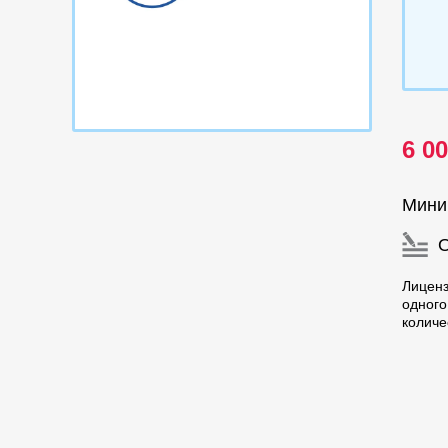
6 0
Мини
Лицен
одного
количе