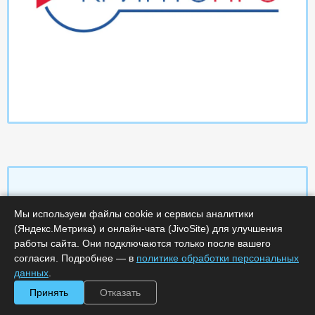
Мы используем файлы cookie и сервисы аналитики
Характеристики
(Яндекс.Метрика) и онлайн-чата (JivoSite) для улучшения
работы сайта. Они подключаются только после вашего
Срок поставки, дней :
14
согласия. Подробнее — в
политике обработки персональных
Минимальное количество лицензий :
1
данных
.
Код :
0000-358471
Обработка заказа :
в рабочее время
Принять
Отказать