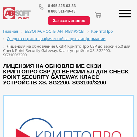
8 495 225-03-33
8 800 511-49-43
Заказать звонок
БЕЗОПАСНОСТЬ, АНТИВИРУСЫ
КриптоПро
Главная
Средства криптографической защиты информации
Лицензия на обновление СКЗИ КриптоПро CSP до версии 5.0 для
Check Point Security Gateway. Класс устройств XS. SG2200,
SG3100/3200
ЛИЦЕНЗИЯ НА ОБНОВЛЕНИЕ СКЗИ
КРИПТОПРО CSP ДО ВЕРСИИ 5.0 ДЛЯ CHECK
POINT SECURITY GATEWAY. КЛАСС
УСТРОЙСТВ XS. SG2200, SG3100/3200