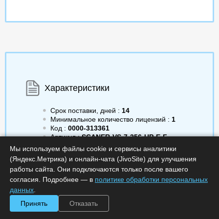
Характеристики
Срок поставки, дней :
14
Минимальное количество лицензий :
1
Код :
0000-313361
Артикул :
SCANER-VS-7-256-UP-E-F
Обработка заказа :
в рабочее время
Мы используем файлы cookie и сервисы аналитики
(Яндекс.Метрика) и онлайн-чата (JivoSite) для улучшения
работы сайта. Они подключаются только после вашего
согласия. Подробнее — в
политике обработки персональных
данных
.
276 000.00
a
Получить КП
Принять
Отказать