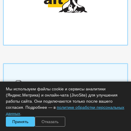
Характеристики
Мы используем файлы cookie и сервисы аналитики
(Яндекс.Метрика) и онлайн-чата (JivoSite) для улучшения
Срок поставки, дней :
14
работы сайта. Они подключаются только после вашего
Минимальное количество лицензий :
1
согласия. Подробнее — в
политике обработки персональных
Код :
0000-290974
данных
.
Артикул :
ALT10-T02172-12
Обработка заказа :
в рабочее время
Принять
Отказать