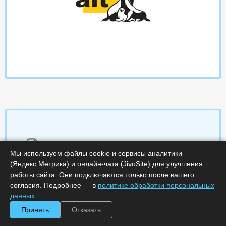
Характеристики
Мы используем файлы cookie и сервисы аналитики
(Яндекс.Метрика) и онлайн-чата (JivoSite) для улучшения
Срок поставки, дней :
14
работы сайта. Они подключаются только после вашего
Минимальное количество лицензий :
1
согласия. Подробнее — в
политике обработки персональных
Код :
0000-290972
данных
.
Артикул :
ALT10-T02171-12
Обработка заказа :
в рабочее время
Принять
Отказать