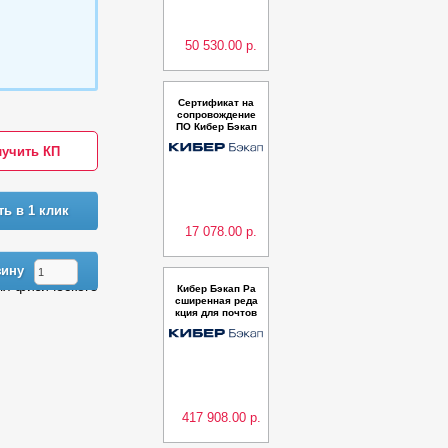
ние на 3 года
50 530.00 р.
Сертификат на
сопровождение
ПО Кибер Бэкап
Расширенная ре
учить КП
дакция для СУБ
Д на базе Postgr
eSQL – Продлен
ие на 1 год
ть в 1 клик
17 078.00 р.
зину
ля физического
Кибер Бэкап Ра
сширенная реда
кция для почтов
ого ящика (500 п
очтовых ящико
в) – Переход на
новую версию
417 908.00 р.