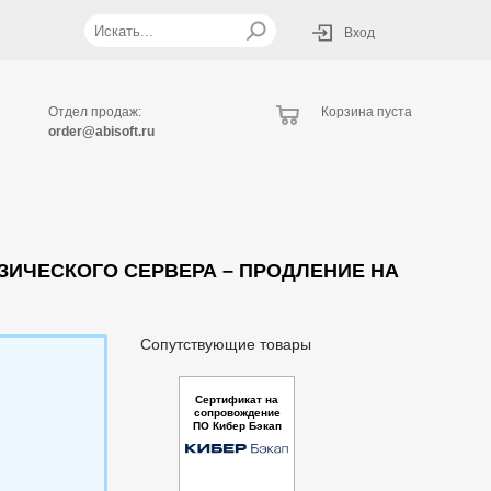
Вход
Отдел продаж:
Корзина пуста
order@abisoft.ru
ЗИЧЕСКОГО СЕРВЕРА – ПРОДЛЕНИЕ НА
Сопутствующие товары
Сертификат на
сопровождение
ПО Кибер Бэкап
Стандартная ре
дакция для плат
формы виртуал
изации – Продле