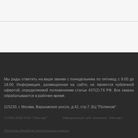
Мы рады ответить на ваши звонки с понедельника по пятницу, с 9.00 до
18.00. Информация, размещенная на сайте, не является публичной
офертой, определяемой положениями статьи 437(2) ГК РФ. Все заказы
обрабатываются в рабочее время.
115230, г. Москва, Варшавское шоссе, д.42, стр.7, БЦ "Полином".
© 2000-2026 ООО "Абисофт" Официальный сайт компании "Абисофт"
Политика обработки персональных данных