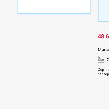
48 
Мини
Сертиф
сервер