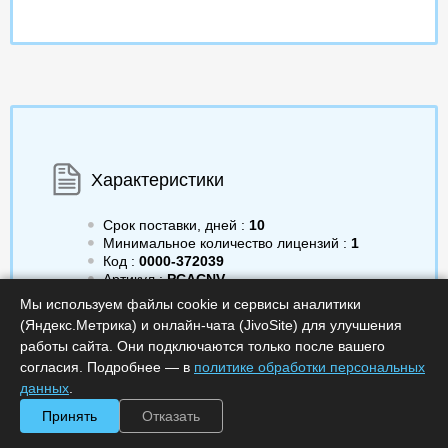
Характеристики
Срок поставки, дней :
10
Минимальное количество лицензий :
1
Код :
0000-372039
Артикул :
PCACNV
Обработка заказа :
в рабочее время
Мы используем файлы cookie и сервисы аналитики
(Яндекс.Метрика) и онлайн-чата (JivoSite) для улучшения
работы сайта. Они подключаются только после вашего
согласия. Подробнее — в
политике обработки персональных
данных
.
9 282.00
a
Получить КП
Принять
Отказать