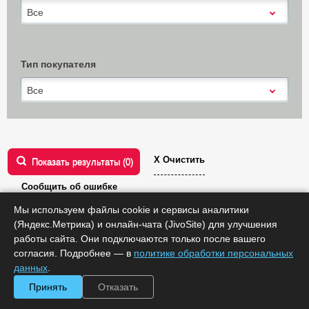
Все
Тип покупателя
Все
Х Очистить
Показать результаты (
0
)
Сообщить об ошибке
Мы используем файлы cookie и сервисы аналитики
РЕД ОС
(Яндекс.Метрика) и онлайн-чата (JivoSite) для улучшения
работы сайта. Они подключаются только после вашего
Сортировать по:
цене
согласия. Подробнее — в
политике обработки персональных
данных
.
Принять
Отказать
1
2
3
4
следующая
Все