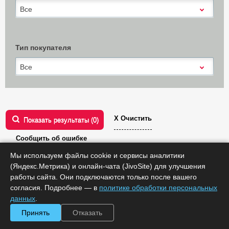
Все
Тип покупателя
Все
Х Очистить
Показать результаты (
0
)
Сообщить об ошибке
Мы используем файлы cookie и сервисы аналитики
РЕД ОС
(Яндекс.Метрика) и онлайн-чата (JivoSite) для улучшения
работы сайта. Они подключаются только после вашего
Сортировать по:
цене
согласия. Подробнее — в
политике обработки персональных
данных
.
Принять
Отказать
1
2
3
4
След.
Все