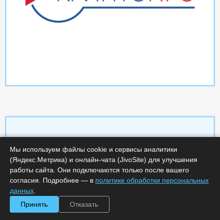
Мы используем файлы cookie и сервисы аналитики
Характеристики
(Яндекс.Метрика) и онлайн-чата (JivoSite) для улучшения
работы сайта. Они подключаются только после вашего
Срок поставки, дней :
14
согласия. Подробнее — в
политике обработки персональных
Минимальное количество лицензий :
1
данных
.
Код :
0000-358328
Обработка заказа :
в рабочее время
Принять
Отказать