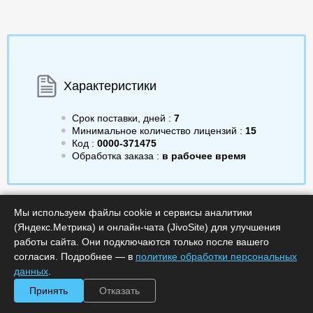
Характеристики
Срок поставки, дней :
7
Минимальное количество лицензий :
15
Код :
0000-371475
Обработка заказа :
в рабочее время
Мы используем файлы cookie и сервисы аналитики
2 310.00
/шт.
a
(Яндекс.Метрика) и онлайн-чата (JivoSite) для улучшения
Получить КП
работы сайта. Они подключаются только после вашего
согласия. Подробнее — в
политике обработки персональных
Минимальное количество
Купить в 1 клик
данных
.
лицензий: 15
Принять
Отказать
Описание
В корзину