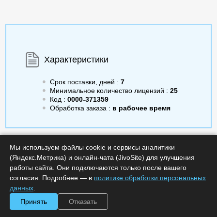
Характеристики
Срок поставки, дней :
7
Минимальное количество лицензий :
25
Код :
0000-371359
Обработка заказа :
в рабочее время
Мы используем файлы cookie и сервисы аналитики
2 783.00
/шт.
a
(Яндекс.Метрика) и онлайн-чата (JivoSite) для улучшения
Получить КП
работы сайта. Они подключаются только после вашего
согласия. Подробнее — в
политике обработки персональных
Минимальное количество
Купить в 1 клик
данных
.
лицензий: 25
Принять
Отказать
Описание
В корзину