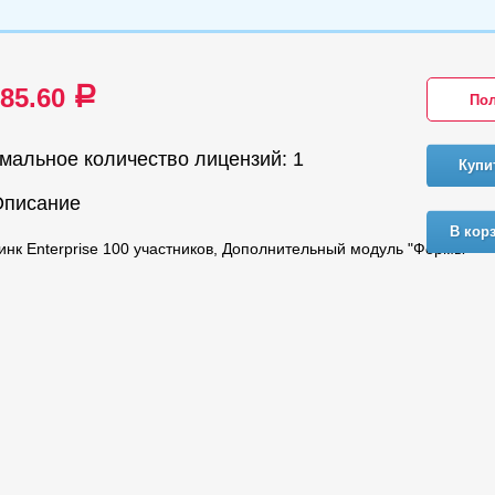
385.60
a
Пол
мальное количество лицензий: 1
Купи
Описание
В кор
нк Enterprise 100 участников, Дополнительный модуль "Формы"