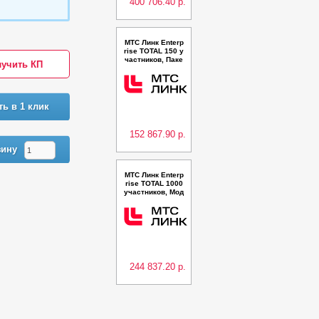
400 706.40 р.
МТС Линк Enterp
rise TOTAL 150 у
частников, Паке
учить КП
т "Вовлечение и
разделение на г
руппы", 12 меся
цев
ть в 1 клик
152 867.90 р.
зину
МТС Линк Enterp
rise TOTAL 1000
участников, Мод
уль "Синхронны
й перевод", 12 м
есяцев
244 837.20 р.
Предыдующая
Следующая
МТС Линк Enterp
rise 500 участни