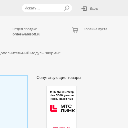
Вход
Отдел продаж:
Корзина пуста
order@abisoft.ru
, Дополнительный модуль "Формы"
Сопутствующие товары
МТС Линк Enterp
rise 5000 участн
иков, Пакет "Во
влечение и разд
еление на групп
ы", 12 месяцев