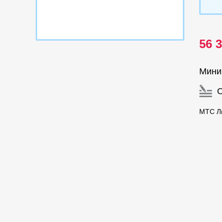
56 
Мини
МТС Ли