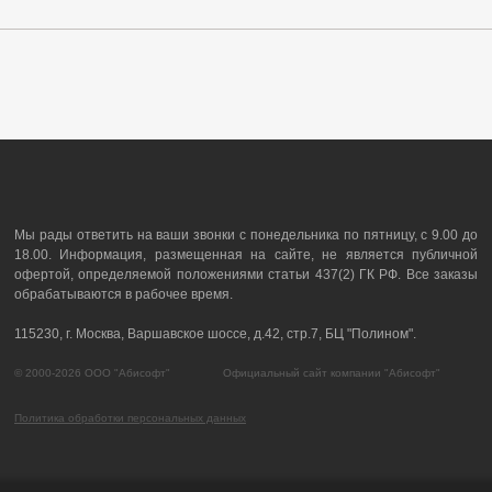
Мы рады ответить на ваши звонки с понедельника по пятницу, с 9.00 до
18.00. Информация, размещенная на сайте, не является публичной
офертой, определяемой положениями статьи 437(2) ГК РФ. Все заказы
обрабатываются в рабочее время.
115230, г. Москва, Варшавское шоссе, д.42, стр.7, БЦ "Полином".
© 2000-2026 ООО "Абисофт" Официальный сайт компании "Абисофт"
Политика обработки персональных данных