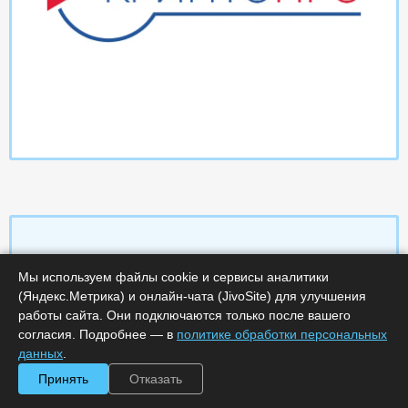
Мы используем файлы cookie и сервисы аналитики
Характеристики
(Яндекс.Метрика) и онлайн-чата (JivoSite) для улучшения
работы сайта. Они подключаются только после вашего
Срок поставки, дней :
14
согласия. Подробнее — в
политике обработки персональных
Минимальное количество лицензий :
1
данных
.
Код :
0000-369062
Артикул :
323
Принять
Отказать
Обработка заказа :
в рабочее время