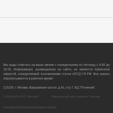
Мы рады ответить на ваши звонки с понедельника по пятницу, с 9.00 до
18.00. Информация, размещенная на сайте, не является публичной
офертой, определяемой положениями статьи 437(2) ГК РФ. Все заказы
обрабатываются в рабочее время.
115230, г. Москва, Варшавское шоссе, д.42, стр.7, БЦ "Полином".
© 2000-2026 ООО "Абисофт" Официальный сайт компании "Абисофт"
Политика обработки персональных данных