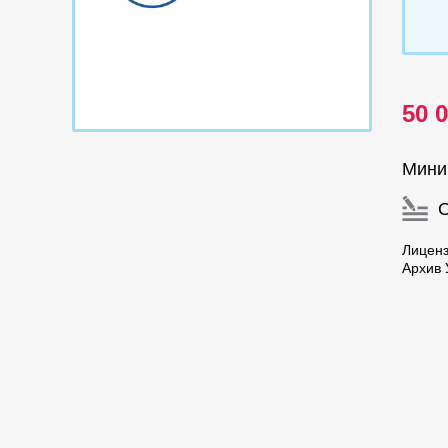
50 
Мини
Лиценз
Архив 