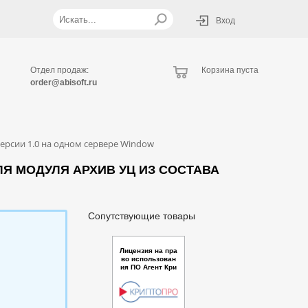
Вход
Отдел продаж:
Корзина пуста
order@abisoft.ru
ерсии 1.0 на одном сервере Window
Я МОДУЛЯ АРХИВ УЦ ИЗ СОСТАВА
Сопутствующие товары
Лицензия на пра
во использован
ия ПО Агент Кри
птоПро Центр м
ониторинга для
Сервиса взаимо
действия с УЦ в