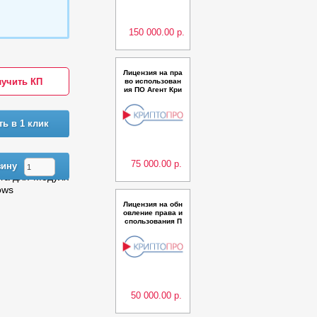
ерсии 1.0 на одн
ом сервере Linu
x
150 000.00 р.
Лицензия на пра
учить КП
во использован
ия ПО Агент Кри
птоПро Центр м
ониторинга для
КриптоПро Архи
ть в 1 клик
в версии 1.0 на
одном сервере
Windows
75 000.00 р.
зину
нга для Модуля
ows
Лицензия на обн
овление права и
спользования П
О Агент КриптоП
ро Центр монито
ринга для серве
ра SVS до верси
и 1.0 на одном с
ервере Linux
50 000.00 р.