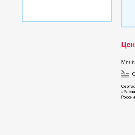
Цен
Мини
Серти
«Расш
России