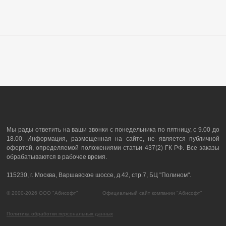
Мы рады ответить на ваши звонки с понедельника по пятницу, с 9.00 до
18.00. Информация, размещенная на сайте, не является публичной
офертой, определяемой положениями статьи 437(2) ГК РФ. Все заказы
обрабатываются в рабочее время.
115230, г. Москва, Варшавское шоссе, д.42, стр.7, БЦ "Полином".
© 2000-2026 ООО "Абисофт" Официальный сайт компании "Абисофт"
Политика обработки персональных данных