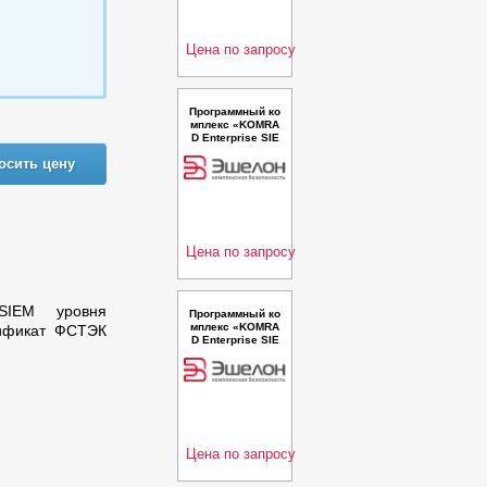
сии 4.5, сертиф
икат ФСТЭК Рос
сии (рег. № 239).
Цена по запросу
Программный ко
мплекс «KOMRA
D Enterprise SIE
M». Лицензия En
осить цену
terprise версии
4.5, сертификат
ФСТЭК России,
продление на 1
год (рег. № 239)
Цена по запросу
SIEM уровня
Программный ко
мплекс «KOMRA
тификат ФСТЭК
D Enterprise SIE
M». Лицензия All
-in-one версии 4.
5 , сертификат
ФСТЭК России
(рег. № 239). Сро
к действия лице
нзии 1 год
Цена по запросу