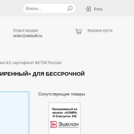
Вход
Отдел продаж:
Корзина пуста
order@abisoft.ru
ии 4.5, сертификат ФСТЭК России
СШИРЕННЫЙ» ДЛЯ БЕССРОЧНОЙ
Сопутствующие товары
Программный ко
мплекс «KOMRA
D Enterprise SIE
M». Лицензия на
дополнительны
й Коллектор к ли
цензии Base вер