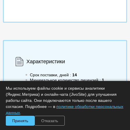
Характеристики
Срок поставки, дней :
14
Минимальное количество лицензий :
1
Код :
0000-370225
Мы используем файлы cookie и сервисы аналитики
Артикул :
KOMRAD-SIEM-V4.5-BASE-1Y-F-S
(Яндекс.Метрика) и онлайн-чата (JivoSite) для улучшения
Обработка заказа :
в рабочее время
работы сайта. Они подключаются только после вашего
согласия. Подробнее — в
политике обработки персональных
данных
.
Принять
Отказать
Цена по запросу
Запросить цену