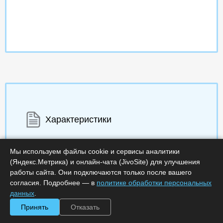
Характеристики
Срок поставки, дней :
14
Минимальное количество лицензий :
1
Мы используем файлы cookie и сервисы аналитики
Код :
0000-330580
(Яндекс.Метрика) и онлайн-чата (JivoSite) для улучшения
Артикул :
SNS-8.x-DEV-NS-SUP-ST
работы сайта. Они подключаются только после вашего
Обработка заказа :
в рабочее время
согласия. Подробнее — в
политике обработки персональных
данных
.
Принять
Отказать