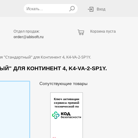
Вход
Отдел продаж:
Корзина пуста
order@abisoft.ru
"Стандартный" для Континент 4, K4-VA-2-SP1Y.
 ДЛЯ КОНТИНЕНТ 4, K4-VA-2-SP1Y.
Сопутствующие товары
Ключ активации
сервиса прямой
технической по
ддержки уровня
"Стандартный"
для ПК "Собол
ь", Sobol-4 Soft
FSTEC-SP1Y