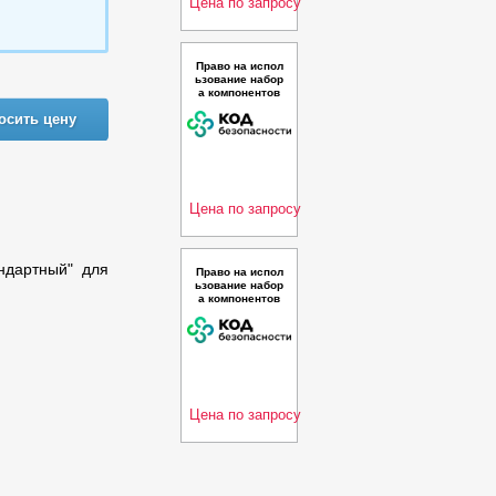
Цена по запросу
Право на испол
ьзование набор
а компонентов
"Многофункцио
осить цену
нальный узел б
езопасности (UT
M)" на платфор
ме IPC-50. Расш
иренная версия.
Цена по запросу
ндартный" для
Право на испол
ьзование набор
а компонентов
"Многофункцио
нальный узел б
езопасности (UT
M)" на платфор
ме IPC-R50. Рас
ширенная верси
я.
Цена по запросу
Предыдующая
Следующая
Ключ активации
сервиса прямой