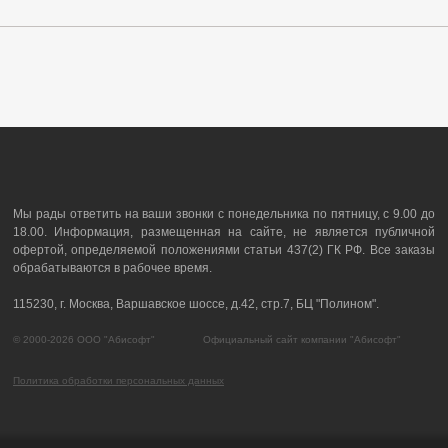
Мы рады ответить на ваши звонки с понедельника по пятницу, с 9.00 до
18.00. Информация, размещенная на сайте, не является публичной
офертой, определяемой положениями статьи 437(2) ГК РФ. Все заказы
обрабатываются в рабочее время.
115230, г. Москва, Варшавское шоссе, д.42, стр.7, БЦ "Полином".
© 2000-2026 ООО "Абисофт" Официальный сайт компании "Абисофт"
Политика обработки персональных данных