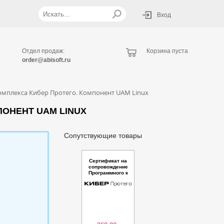
Вход
Отдел продаж:
Корзина пуста
order@abisoft.ru
мплекса Кибер Протего. Компонент UAM Linux
ОНЕНТ UAM LINUX
Сопутствующие товары
Сертификат на
сопровождение
Программного к
омплекса Кибер
Протего. Компон
ент UAM TS Linu
x (add-on) - Пере
ход на новую ве
рсию