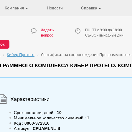
Компания
Новости
Справка
Задать
ПН-ПТ с 9:00 до 18:00
вопрос
СБ-ВС - выходные дни
нок
т
Кибер Протего
Сертификат на сопровождение Программного ко
РАММНОГО КОМПЛЕКСА КИБЕР ПРОТЕГО. КОМП
Характеристики
Срок поставки, дней :
10
Минимальное количество лицензий :
1
Код :
0000-372310
Артикул :
CPUAMLNL-S