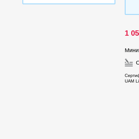
1 0
Мини
Серти
UAM Li