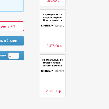
360.00 р.
Сертификат на
сопровождение
Программного к
омплекса Кибер
учить КП
Протего. Пакет к
омпонентов TS
Essential - Прод
ление на 3 года
ть в 1 клик
12 478.00 р.
зину
го. Компонент
Программный ко
мплекс Кибер П
ротего. Компоне
нт UAM Linux
2 381.00 р.
Предыдующая
Следующая
Программный ко
мплекс Кибер П