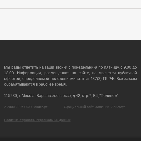
Мы рады ответить на ваши звонки с понедельника по пятницу, с 9.00 до
18.00. Информация, размещенная на сайте, не является публичной
офертой, определяемой положениями статьи 437(2) ГК РФ. Все заказы
обрабатываются в рабочее время.
115230, г. Москва, Варшавское шоссе, д.42, стр.7, БЦ "Полином".
© 2000-2026 ООО "Абисофт" Официальный сайт компании "Абисофт"
Политика обработки персональных данных