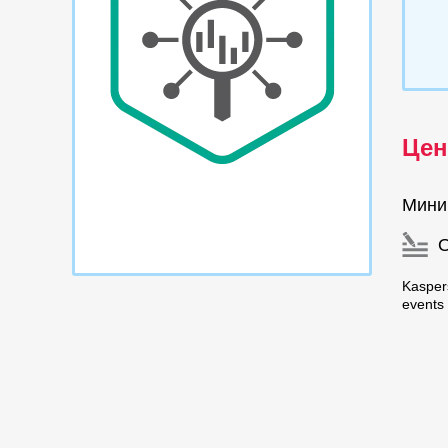
Цен
Мини
Kasper
events