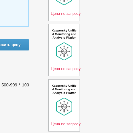
al Premium Plus
License - Лиценз
ия
Цена по запросу
Kaspersky Unifie
d Monitoring and
Analysis Platfor
m with AI Russia
осить цену
n Edition. 1500-2
499 * 100 events
per second 1 ye
ar Base Premiu
m License - Лиц
ензия
Цена по запросу
. 500-999 * 100
Kaspersky Unifie
d Monitoring and
Analysis Platfor
m with Netflow s
upport, TI and AI
Russian Edition.
1000-1499 * 100
events per seco
nd 1 year Base P
rem
Цена по запросу