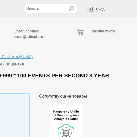
Вход
Отдел продаж:
Корзина пуста
order@abisoft.ru
is Platform (KUMA)
se - Лицензия
-999 * 100 EVENTS PER SECOND 3 YEAR
Сопутствующие товары
Kaspersky Unifie
d Monitoring and
Analysis Platfor
m Russian Editio
n. 500-999 * 100
events per seco
nd 3 year Renew