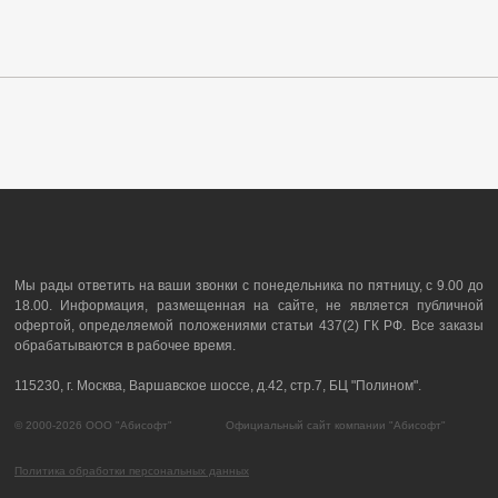
Мы рады ответить на ваши звонки с понедельника по пятницу, с 9.00 до
18.00. Информация, размещенная на сайте, не является публичной
офертой, определяемой положениями статьи 437(2) ГК РФ. Все заказы
обрабатываются в рабочее время.
115230, г. Москва, Варшавское шоссе, д.42, стр.7, БЦ "Полином".
© 2000-2026 ООО "Абисофт" Официальный сайт компании "Абисофт"
Политика обработки персональных данных