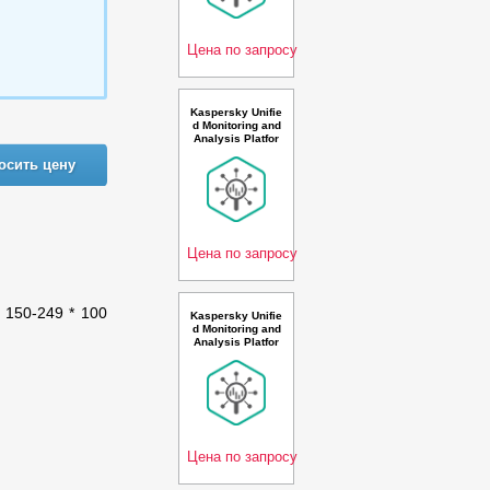
24 * 100 events
per second 2 ye
ar Cros
Цена по запросу
Kaspersky Unifie
d Monitoring and
Analysis Platfor
m with Netflow s
осить цену
upport and AI Ru
ssian Edition. 15
-19 * 100 events
per second 2 ye
ar Base Premiu
m Lice
Цена по запросу
. 150-249 * 100
Kaspersky Unifie
d Monitoring and
Analysis Platfor
m Russian Editio
n. 25-49 * 100 ev
ents per second
3 year Base Pre
mium License -
Лицензия
Цена по запросу