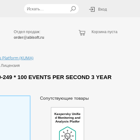
Вход
Отдел продаж:
Корзина пуста
order@abisoft.ru
is Platform (KUMA)
 - Лицензия
-249 * 100 EVENTS PER SECOND 3 YEAR
Сопутствующие товары
Kaspersky Unifie
d Monitoring and
Analysis Platfor
m GosSOPKA co
mpatible with Net
flow support Rus
sian Edition. 20-