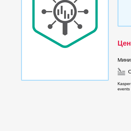
Цен
Мини
Kasper
events