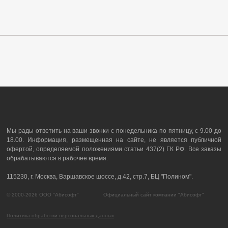
Мы рады ответить на ваши звонки с понедельника по пятницу, с 9.00 до
18.00. Информация, размещенная на сайте, не является публичной
офертой, определяемой положениями статьи 437(2) ГК РФ. Все заказы
обрабатываются в рабочее время.
115230, г. Москва, Варшавское шоссе, д.42, стр.7, БЦ "Полином".
© 2000-2026 ООО "Абисофт" Официальный сайт компании "Абисофт"
Политика обработки персональных данных