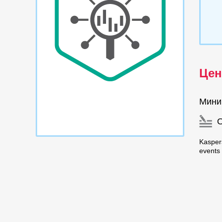
Цен
Мини
Kasper
events