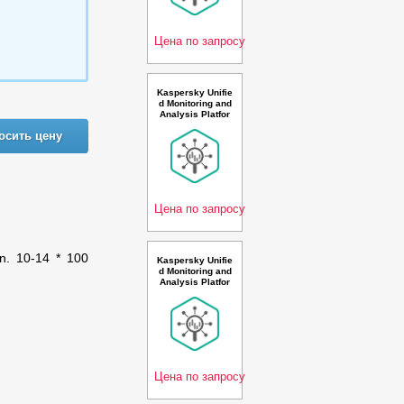
per second 3 ye
ar Cross-grade L
icen
Цена по запросу
Kaspersky Unifie
d Monitoring and
Analysis Platfor
m with TI and AI
осить цену
Russian Edition.
100-149 * 100 ev
ents per second
3 year Renewal
Premium Licens
e - Ли
Цена по запросу
on. 10-14 * 100
Kaspersky Unifie
d Monitoring and
Analysis Platfor
m, GosSOPKA c
ompatible and AI
Russian Edition.
10-14 * 100 even
ts per second 1
year Renewal Pr
emium L
Цена по запросу