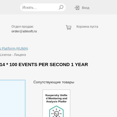
Вход
Отдел продаж:
Корзина пуста
order@abisoft.ru
is Platform (KUMA)
 License - Лиценз
14 * 100 EVENTS PER SECOND 1 YEAR
Сопутствующие товары
Kaspersky Unifie
d Monitoring and
Analysis Platfor
m with Netflow s
upport and TI Ru
ssian Edition. 50
00+ * 100 events