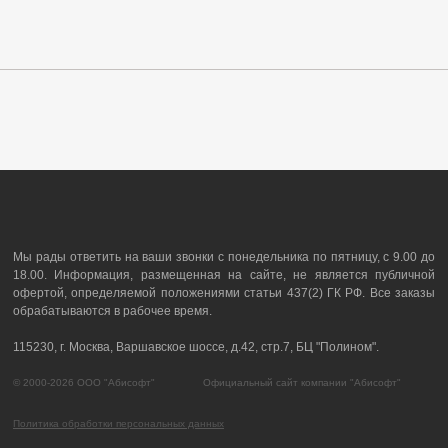
Мы рады ответить на ваши звонки с понедельника по пятницу, с 9.00 до
18.00. Информация, размещенная на сайте, не является публичной
офертой, определяемой положениями статьи 437(2) ГК РФ. Все заказы
обрабатываются в рабочее время.
115230, г. Москва, Варшавское шоссе, д.42, стр.7, БЦ "Полином".
© 2000-2026 ООО "Абисофт" Официальный сайт компании "Абисофт"
Политика обработки персональных данных