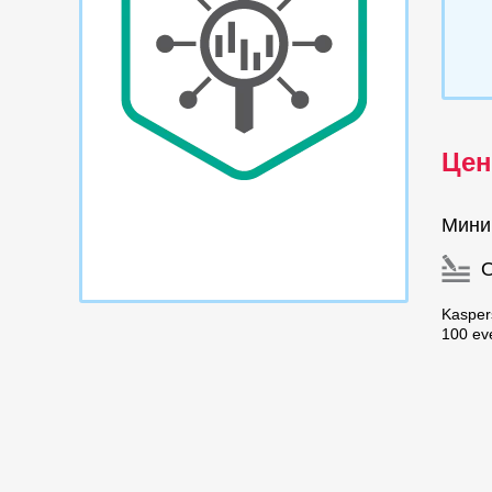
Цен
Мини
Kaspers
100 ev