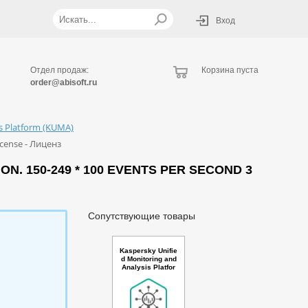
Вход
Отдел продаж:
Корзина пуста
order@abisoft.ru
is Platform (KUMA)
icense - Лиценз
N. 150-249 * 100 EVENTS PER SECOND 3
Сопутствующие товары
Kaspersky Unifie
d Monitoring and
Analysis Platfor
m with Netflow s
upport Russian E
dition. 5000+ * 1
00 events per se