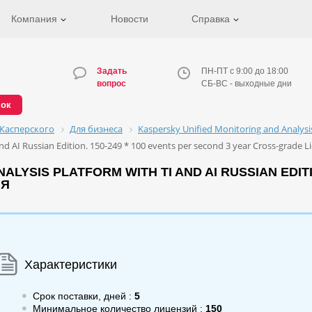
Компания
Новости
Справка
Задать
ПН-ПТ с 9:00 до 18:00
вопрос
СБ-ВС - выходные дни
нок
Касперского
Для бизнеса
Kaspersky Unified Monitoring and Analys
nd AI Russian Edition. 150-249 * 100 events per second 3 year Cross-grade L
LYSIS PLATFORM WITH TI AND AI RUSSIAN EDITIO
ИЯ
Характеристики
Срок поставки, дней :
5
Минимальное количество лицензий :
150