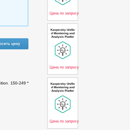
cond 2 year Bas
e Premium Licen
se - Л
Цена по запросу
Kaspersky Unifie
d Monitoring and
Analysis Platfor
m with AI Russia
осить цену
n Edition. 500-99
9 * 100 events p
er second 3 year
Cross-grade Lice
nse - Лицензия
Цена по запросу
ition. 150-249 *
Kaspersky Unifie
d Monitoring and
Analysis Platfor
m with TI and AI
Russian Edition.
50-99 * 100 even
ts per second 1
year Base Premi
um License - Ли
цензи
Цена по запросу