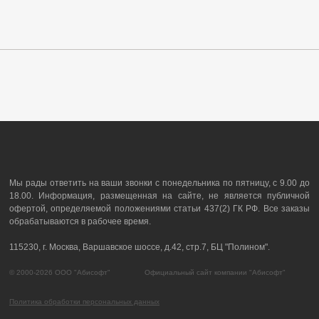
Мы рады ответить на ваши звонки с понедельника по пятницу, с 9.00 до
18.00. Информация, размещенная на сайте, не является публичной
офертой, определяемой положениями статьи 437(2) ГК РФ. Все заказы
обрабатываются в рабочее время.
115230, г. Москва, Варшавское шоссе, д.42, стр.7, БЦ "Полином".
© 2000-2026 ООО "Абисофт" Официальный сайт компании "Абисофт"
Политика обработки персональных данных