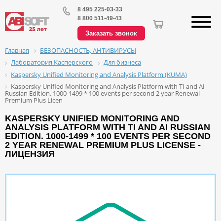
8 495 225-03-33
8 800 511-49-43
Заказать звонок
БЕЗОПАСНОСТЬ, АНТИВИРУСЫ
Главная
Лаборатория Касперского
Для бизнеса
Kaspersky Unified Monitoring and Analysis Platform (KUMA)
Kaspersky Unified Monitoring and Analysis Platform with TI and AI
Russian Edition. 1000-1499 * 100 events per second 2 year Renewal
Premium Plus Licen
KASPERSKY UNIFIED MONITORING AND
ANALYSIS PLATFORM WITH TI AND AI RUSSIAN
EDITION. 1000-1499 * 100 EVENTS PER SECOND
2 YEAR RENEWAL PREMIUM PLUS LICENSE -
ЛИЦЕНЗИЯ