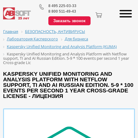
8 495 225-03-33
8 800 511-49-43
Заказать звонок
БЕЗОПАСНОСТЬ, АНТИВИРУСЫ
Главная
Лаборатория Касперского
Для бизнеса
Kaspersky Unified Monitoring and Analysis Platform (KUMA)
Kaspersky Unified Monitoring and Analysis Platform with Netflow
support, TI and AI Russian Edition. 5-9 * 100 events per second 1 year
Cross-grade Lic
KASPERSKY UNIFIED MONITORING AND
ANALYSIS PLATFORM WITH NETFLOW
SUPPORT, TI AND AI RUSSIAN EDITION. 5-9 * 100
EVENTS PER SECOND 1 YEAR CROSS-GRADE
LICENSE - ЛИЦЕНЗИЯ