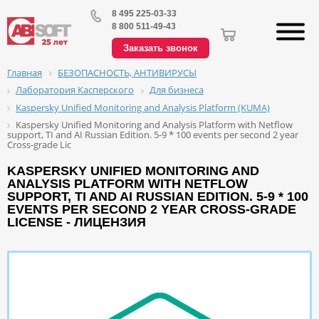
8 495 225-03-33
8 800 511-49-43
Заказать звонок
БЕЗОПАСНОСТЬ, АНТИВИРУСЫ
Главная
Лаборатория Касперского
Для бизнеса
Kaspersky Unified Monitoring and Analysis Platform (KUMA)
Kaspersky Unified Monitoring and Analysis Platform with Netflow
support, TI and AI Russian Edition. 5-9 * 100 events per second 2 year
Cross-grade Lic
KASPERSKY UNIFIED MONITORING AND
ANALYSIS PLATFORM WITH NETFLOW
SUPPORT, TI AND AI RUSSIAN EDITION. 5-9 * 100
EVENTS PER SECOND 2 YEAR CROSS-GRADE
LICENSE - ЛИЦЕНЗИЯ