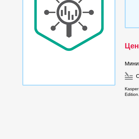
Цен
Мини
Kasper
Editio