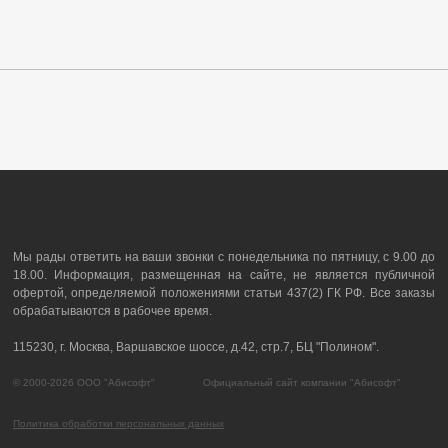
Мы рады ответить на ваши звонки с понедельника по пятницу, с 9.00 до
18.00. Информация, размещенная на сайте, не является публичной
офертой, определяемой положениями статьи 437(2) ГК РФ. Все заказы
обрабатываются в рабочее время.
115230, г. Москва, Варшавское шоссе, д.42, стр.7, БЦ "Полином".
© 2000-2026 ООО "Абисофт" Официальный сайт компании "Абисофт"
Политика обработки персональных данных