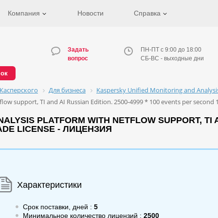
Компания
Новости
Справка
Задать
ПН-ПТ с 9:00 до 18:00
вопрос
СБ-ВС - выходные дни
нок
Касперского
Для бизнеса
Kaspersky Unified Monitoring and Analys
low support, TI and AI Russian Edition. 2500-4999 * 100 events per second 1
LYSIS PLATFORM WITH NETFLOW SUPPORT, TI AND 
DE LICENSE - ЛИЦЕНЗИЯ
Характеристики
Срок поставки, дней :
5
Минимальное количество лицензий :
2500