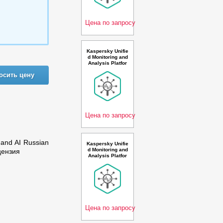
econd 3 year Re
newal Premium
Licens
Цена по запросу
Kaspersky Unifie
d Monitoring and
Analysis Platfor
m with Netflow s
осить цену
upport Russian E
dition. 5-9 * 100
events per seco
nd 1 year Renew
al Premium Plus
Licen
Цена по запросу
 and AI Russian
Kaspersky Unifie
d Monitoring and
цензия
Analysis Platfor
m with Netflow s
upport and TI Ru
ssian Edition. 10
00-1499 * 100 ev
ents per second
1 year Base Pre
mium
Цена по запросу