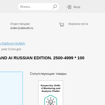
Вход
Отдел продаж:
Корзина пуста
order@abisoft.ru
is Platform (KUMA)
 year Cross-gra
AI RUSSIAN EDITION. 2500-4999 * 100
Сопутствующие товары
Kaspersky Unifie
d Monitoring and
Analysis Platfor
m with Netflow s
upport Russian E
dition. 250-499 *
100 events per s