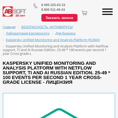
8 495 225-03-33
8 800 511-49-43
Заказать звонок
БЕЗОПАСНОСТЬ, АНТИВИРУСЫ
Главная
Лаборатория Касперского
Для бизнеса
Kaspersky Unified Monitoring and Analysis Platform (KUMA)
Kaspersky Unified Monitoring and Analysis Platform with Netflow
support, TI and AI Russian Edition. 25-49 * 100 events per second 1
year Cross-grade L
KASPERSKY UNIFIED MONITORING AND
ANALYSIS PLATFORM WITH NETFLOW
SUPPORT, TI AND AI RUSSIAN EDITION. 25-49 *
100 EVENTS PER SECOND 1 YEAR CROSS-
GRADE LICENSE - ЛИЦЕНЗИЯ