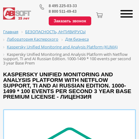
8 495 225-03-33
8 800 511-49-43
Заказать звонок
БЕЗОПАСНОСТЬ, АНТИВИРУСЫ
Главная
Лаборатория Касперского
Для бизнеса
Kaspersky Unified Monitoring and Analysis Platform (KUMA)
Kaspersky Unified Monitoring and Analysis Platform with Netflow
support, TI and AI Russian Edition. 1000-1499 * 100 events per second
3 year Base Prem
KASPERSKY UNIFIED MONITORING AND
ANALYSIS PLATFORM WITH NETFLOW
SUPPORT, TI AND AI RUSSIAN EDITION. 1000-
1499 * 100 EVENTS PER SECOND 3 YEAR BASE
PREMIUM LICENSE - ЛИЦЕНЗИЯ