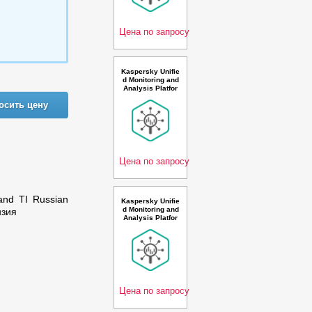
Renewal Premiu
m License - Лиц
ензия
Цена по запросу
Kaspersky Unifie
d Monitoring and
Analysis Platfor
m, GosSOPKA c
осить цену
ompatible and AI
Russian Edition.
100-149 * 100 ev
ents per second
2 year Renewal
Premium
Цена по запросу
 and TI Russian
Kaspersky Unifie
d Monitoring and
нзия
Analysis Platfor
m GosSOPKA co
mpatible with TI
and AI Russian E
dition. 150-249 *
100 events per s
econd 3 year Re
newal
Цена по запросу