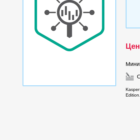
Цен
Мини
Kasper
Editio