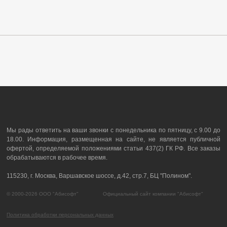
Мы рады ответить на ваши звонки с понедельника по пятницу, с 9.00 до
18.00. Информация, размещенная на сайте, не является публичной
офертой, определяемой положениями статьи 437(2) ГК РФ. Все заказы
обрабатываются в рабочее время.
115230, г. Москва, Варшавское шоссе, д.42, стр.7, БЦ "Полином".
© 2000-2026 ООО "Абисофт" Официальный сайт компании "Абисофт"
Политика обработки персональных данных