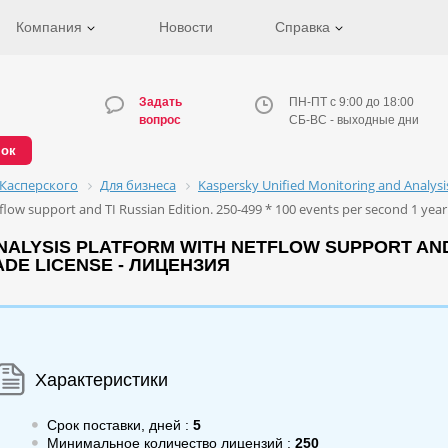
Компания
Новости
Справка
Задать
ПН-ПТ с 9:00 до 18:00
вопрос
СБ-ВС - выходные дни
нок
Касперского
Для бизнеса
Kaspersky Unified Monitoring and Analys
low support and TI Russian Edition. 250-499 * 100 events per second 1 year
ALYSIS PLATFORM WITH NETFLOW SUPPORT AND TI
DE LICENSE - ЛИЦЕНЗИЯ
Характеристики
Срок поставки, дней :
5
Минимальное количество лицензий :
250