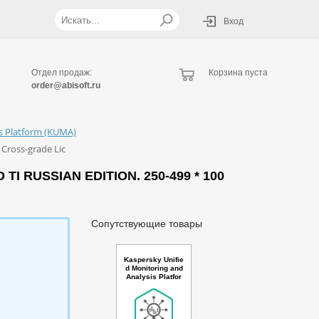
Вход
Отдел продаж:
Корзина пуста
order@abisoft.ru
is Platform (KUMA)
 Cross-grade Lic
 RUSSIAN EDITION. 250-499 * 100
Сопутствующие товары
Kaspersky Unifie
d Monitoring and
Analysis Platfor
m with TI Russia
n Edition. 250-49
9 * 100 events p
er second 2 year