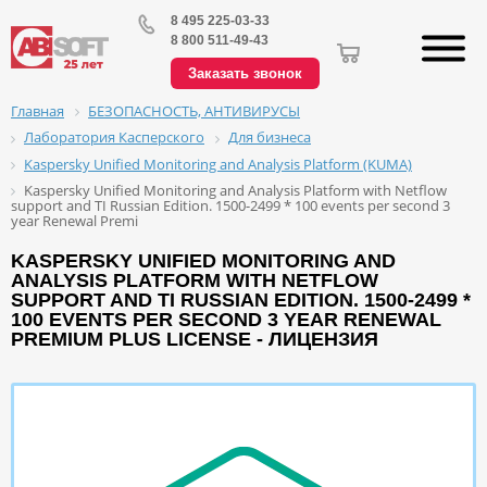
8 495 225-03-33
8 800 511-49-43
Заказать звонок
БЕЗОПАСНОСТЬ, АНТИВИРУСЫ
Главная
Лаборатория Касперского
Для бизнеса
Kaspersky Unified Monitoring and Analysis Platform (KUMA)
Kaspersky Unified Monitoring and Analysis Platform with Netflow
support and TI Russian Edition. 1500-2499 * 100 events per second 3
year Renewal Premi
KASPERSKY UNIFIED MONITORING AND
ANALYSIS PLATFORM WITH NETFLOW
SUPPORT AND TI RUSSIAN EDITION. 1500-2499 *
100 EVENTS PER SECOND 3 YEAR RENEWAL
PREMIUM PLUS LICENSE - ЛИЦЕНЗИЯ