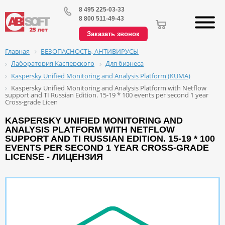
8 495 225-03-33
8 800 511-49-43
Заказать звонок
БЕЗОПАСНОСТЬ, АНТИВИРУСЫ
Главная
Лаборатория Касперского
Для бизнеса
Kaspersky Unified Monitoring and Analysis Platform (KUMA)
Kaspersky Unified Monitoring and Analysis Platform with Netflow
support and TI Russian Edition. 15-19 * 100 events per second 1 year
Cross-grade Licen
KASPERSKY UNIFIED MONITORING AND
ANALYSIS PLATFORM WITH NETFLOW
SUPPORT AND TI RUSSIAN EDITION. 15-19 * 100
EVENTS PER SECOND 1 YEAR CROSS-GRADE
LICENSE - ЛИЦЕНЗИЯ