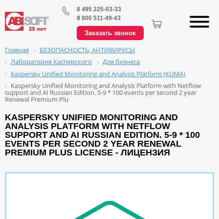
8 495 225-03-33
8 800 511-49-43
Заказать звонок
БЕЗОПАСНОСТЬ, АНТИВИРУСЫ
Главная
Лаборатория Касперского
Для бизнеса
Kaspersky Unified Monitoring and Analysis Platform (KUMA)
Kaspersky Unified Monitoring and Analysis Platform with Netflow
support and AI Russian Edition. 5-9 * 100 events per second 2 year
Renewal Premium Plu
KASPERSKY UNIFIED MONITORING AND
ANALYSIS PLATFORM WITH NETFLOW
SUPPORT AND AI RUSSIAN EDITION. 5-9 * 100
EVENTS PER SECOND 2 YEAR RENEWAL
PREMIUM PLUS LICENSE - ЛИЦЕНЗИЯ