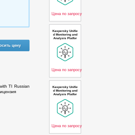
er second 1 year
Base Premium Li
cens
Цена по запросу
Kaspersky Unifie
d Monitoring and
Analysis Platfor
m, GosSOPKA c
осить цену
ompatible Russi
an Edition. 20-24
* 100 events per
second 1 year B
ase Premium Lic
ense - Л
Цена по запросу
with TI Russian
Kaspersky Unifie
d Monitoring and
Лицензия
Analysis Platfor
m with Netflow s
upport Russian E
dition. 5000+ * 1
00 events per se
cond 1 year Ren
ewal Premium Li
cense
Цена по запросу