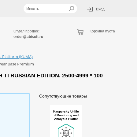
Вход
Отдел продаж:
Корзина пуста
order@abisoft.ru
is Platform (KUMA)
 year Base Premium
 RUSSIAN EDITION. 2500-4999 * 100
Сопутствующие товары
Kaspersky Unifie
d Monitoring and
Analysis Platfor
m with Netflow s
upport and TI Ru
ssian Edition. 5-
9 * 100 events p