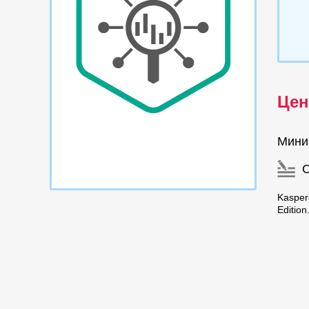
Цен
Мини
Kasper
Editio