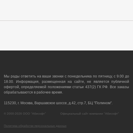
Мы рады ответить на ваши звонки с понедельника по пятницу, с 9.00 до
18.00. Информация, размещенная на сайте, не является публичной
офертой, определяемой положениями статьи 437(2) ГК РФ. Все заказы
обрабатываются в рабочее время.
115230, г. Москва, Варшавское шоссе, д.42, стр.7, БЦ "Полином".
© 2000-2026 ООО "Абисофт" Официальный сайт компании "Абисофт"
Политика обработки персональных данных