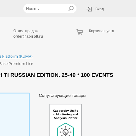
Вход
Отдел продаж:
Корзина пуста
order@abisoft.ru
is Platform (KUMA)
 Base Premium Lice
 RUSSIAN EDITION. 25-49 * 100 EVENTS
Сопутствующие товары
Kaspersky Unifie
d Monitoring and
Analysis Platfor
m with Netflow s
upport Russian E
dition. 10-14 * 10
0 events per sec