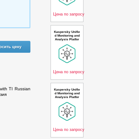
ond 1 year Rene
wal Premium Plu
s Lic
Цена по запросу
Kaspersky Unifie
d Monitoring and
Analysis Platfor
m, GosSOPKA c
осить цену
ompatible and AI
Russian Edition.
1500-2499 * 100
events per seco
nd 1 year Base P
remium
Цена по запросу
with TI Russian
Kaspersky Unifie
d Monitoring and
нзия
Analysis Platfor
m, GosSOPKA c
ompatible Russi
an Edition. 150-2
49 * 100 events
per second 2 ye
ar Cross-grade L
icense -
Цена по запросу