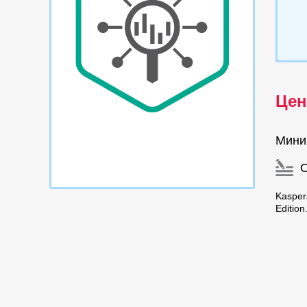
Цен
Мини
Kasper
Editio