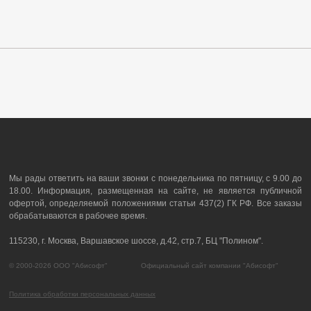
Мы рады ответить на ваши звонки с понедельника по пятницу, с 9.00 до
18.00. Информация, размещенная на сайте, не является публичной
офертой, определяемой положениями статьи 437(2) ГК РФ. Все заказы
обрабатываются в рабочее время.
115230, г. Москва, Варшавское шоссе, д.42, стр.7, БЦ "Полином".
© 2000-2026 ООО "Абисофт" Официальный сайт компании "Абисофт"
Политика обработки персональных данных