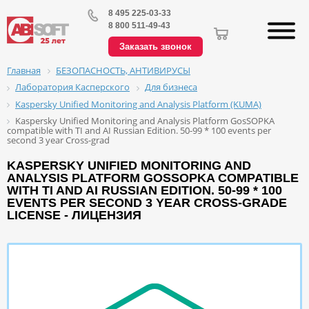
8 495 225-03-33
8 800 511-49-43
Заказать звонок
БЕЗОПАСНОСТЬ, АНТИВИРУСЫ
Главная
Лаборатория Касперского
Для бизнеса
Kaspersky Unified Monitoring and Analysis Platform (KUMA)
Kaspersky Unified Monitoring and Analysis Platform GosSOPKA
compatible with TI and AI Russian Edition. 50-99 * 100 events per
second 3 year Cross-grad
KASPERSKY UNIFIED MONITORING AND
ANALYSIS PLATFORM GOSSOPKA COMPATIBLE
WITH TI AND AI RUSSIAN EDITION. 50-99 * 100
EVENTS PER SECOND 3 YEAR CROSS-GRADE
LICENSE - ЛИЦЕНЗИЯ