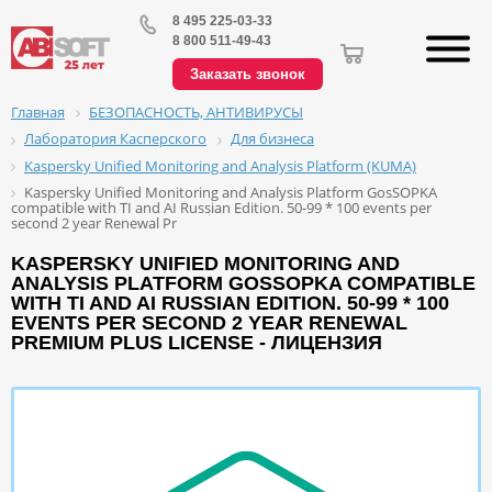
8 495 225-03-33
8 800 511-49-43
Заказать звонок
БЕЗОПАСНОСТЬ, АНТИВИРУСЫ
Главная
Лаборатория Касперского
Для бизнеса
Kaspersky Unified Monitoring and Analysis Platform (KUMA)
Kaspersky Unified Monitoring and Analysis Platform GosSOPKA
compatible with TI and AI Russian Edition. 50-99 * 100 events per
second 2 year Renewal Pr
KASPERSKY UNIFIED MONITORING AND
ANALYSIS PLATFORM GOSSOPKA COMPATIBLE
WITH TI AND AI RUSSIAN EDITION. 50-99 * 100
EVENTS PER SECOND 2 YEAR RENEWAL
PREMIUM PLUS LICENSE - ЛИЦЕНЗИЯ