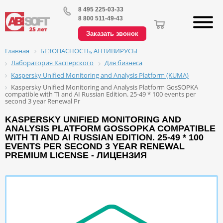
8 495 225-03-33
8 800 511-49-43
Заказать звонок
БЕЗОПАСНОСТЬ, АНТИВИРУСЫ
Главная
Лаборатория Касперского
Для бизнеса
Kaspersky Unified Monitoring and Analysis Platform (KUMA)
Kaspersky Unified Monitoring and Analysis Platform GosSOPKA
compatible with TI and AI Russian Edition. 25-49 * 100 events per
second 3 year Renewal Pr
KASPERSKY UNIFIED MONITORING AND
ANALYSIS PLATFORM GOSSOPKA COMPATIBLE
WITH TI AND AI RUSSIAN EDITION. 25-49 * 100
EVENTS PER SECOND 3 YEAR RENEWAL
PREMIUM LICENSE - ЛИЦЕНЗИЯ