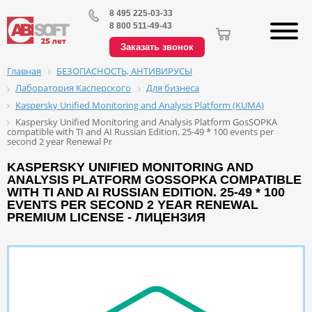
8 495 225-03-33
8 800 511-49-43
Заказать звонок
БЕЗОПАСНОСТЬ, АНТИВИРУСЫ
Главная
Лаборатория Касперского
Для бизнеса
Kaspersky Unified Monitoring and Analysis Platform (KUMA)
Kaspersky Unified Monitoring and Analysis Platform GosSOPKA
compatible with TI and AI Russian Edition. 25-49 * 100 events per
second 2 year Renewal Pr
KASPERSKY UNIFIED MONITORING AND
ANALYSIS PLATFORM GOSSOPKA COMPATIBLE
WITH TI AND AI RUSSIAN EDITION. 25-49 * 100
EVENTS PER SECOND 2 YEAR RENEWAL
PREMIUM LICENSE - ЛИЦЕНЗИЯ