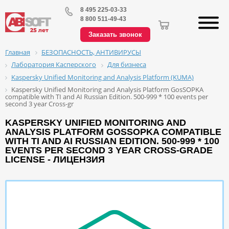
8 495 225-03-33
8 800 511-49-43
Заказать звонок
БЕЗОПАСНОСТЬ, АНТИВИРУСЫ
Главная
Лаборатория Касперского
Для бизнеса
Kaspersky Unified Monitoring and Analysis Platform (KUMA)
Kaspersky Unified Monitoring and Analysis Platform GosSOPKA
compatible with TI and AI Russian Edition. 500-999 * 100 events per
second 3 year Cross-gr
KASPERSKY UNIFIED MONITORING AND
ANALYSIS PLATFORM GOSSOPKA COMPATIBLE
WITH TI AND AI RUSSIAN EDITION. 500-999 * 100
EVENTS PER SECOND 3 YEAR CROSS-GRADE
LICENSE - ЛИЦЕНЗИЯ