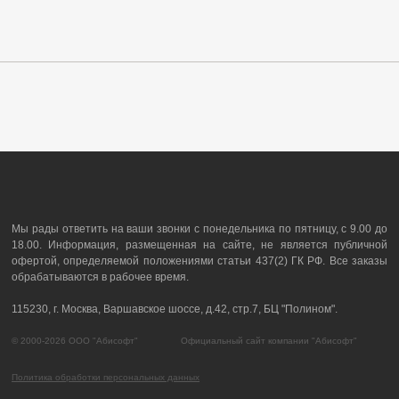
Мы рады ответить на ваши звонки с понедельника по пятницу, с 9.00 до
18.00. Информация, размещенная на сайте, не является публичной
офертой, определяемой положениями статьи 437(2) ГК РФ. Все заказы
обрабатываются в рабочее время.
115230, г. Москва, Варшавское шоссе, д.42, стр.7, БЦ "Полином".
© 2000-2026 ООО "Абисофт" Официальный сайт компании "Абисофт"
Политика обработки персональных данных