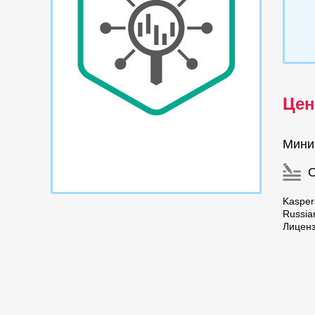
Цен
Мини
Kasper
Russia
Лицен