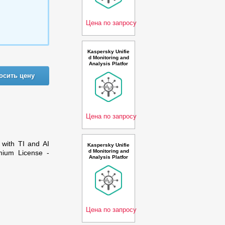
n. 500-999 * 100
events per seco
nd 3
Цена по запросу
Kaspersky Unifie
d Monitoring and
Analysis Platfor
m GosSOPKA co
осить цену
mpatible with Net
flow, TI and AI R
ussian Edition. 5
000+ * 100 event
s per second 3 y
ear R
Цена по запросу
 with TI and AI
Kaspersky Unifie
d Monitoring and
mium License -
Analysis Platfor
m, GosSOPKA c
ompatible and AI
Russian Edition.
50-99 * 100 even
ts per second 1
year Base Premi
um Plus
Цена по запросу