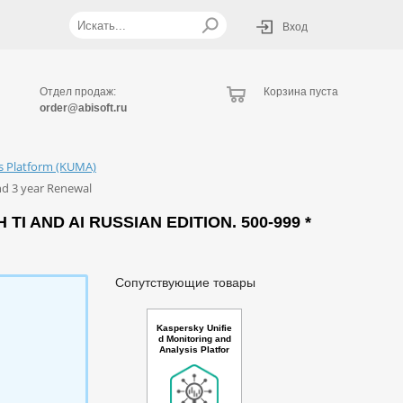
Вход
Отдел продаж:
Корзина пуста
order@abisoft.ru
is Platform (KUMA)
nd 3 year Renewal
 AND AI RUSSIAN EDITION. 500-999 *
Сопутствующие товары
Kaspersky Unifie
d Monitoring and
Analysis Platfor
m GosSOPKA co
mpatible with Net
flow support and
TI Russian Editio