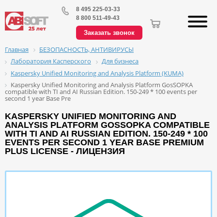
8 495 225-03-33
8 800 511-49-43
Заказать звонок
БЕЗОПАСНОСТЬ, АНТИВИРУСЫ
Главная
Лаборатория Касперского
Для бизнеса
Kaspersky Unified Monitoring and Analysis Platform (KUMA)
Kaspersky Unified Monitoring and Analysis Platform GosSOPKA
compatible with TI and AI Russian Edition. 150-249 * 100 events per
second 1 year Base Pre
KASPERSKY UNIFIED MONITORING AND
ANALYSIS PLATFORM GOSSOPKA COMPATIBLE
WITH TI AND AI RUSSIAN EDITION. 150-249 * 100
EVENTS PER SECOND 1 YEAR BASE PREMIUM
PLUS LICENSE - ЛИЦЕНЗИЯ