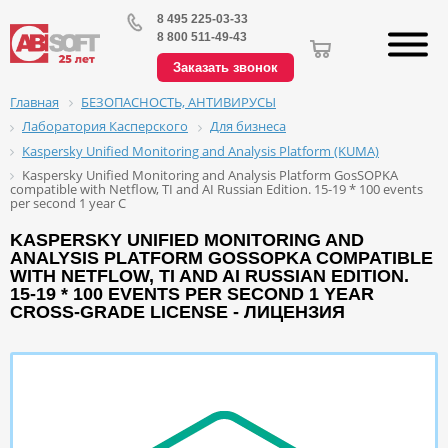
8 495 225-03-33
8 800 511-49-43
Заказать звонок
БЕЗОПАСНОСТЬ, АНТИВИРУСЫ
Главная
Лаборатория Касперского
Для бизнеса
Kaspersky Unified Monitoring and Analysis Platform (KUMA)
Kaspersky Unified Monitoring and Analysis Platform GosSOPKA
compatible with Netflow, TI and AI Russian Edition. 15-19 * 100 events
per second 1 year C
KASPERSKY UNIFIED MONITORING AND
ANALYSIS PLATFORM GOSSOPKA COMPATIBLE
WITH NETFLOW, TI AND AI RUSSIAN EDITION.
15-19 * 100 EVENTS PER SECOND 1 YEAR
CROSS-GRADE LICENSE - ЛИЦЕНЗИЯ