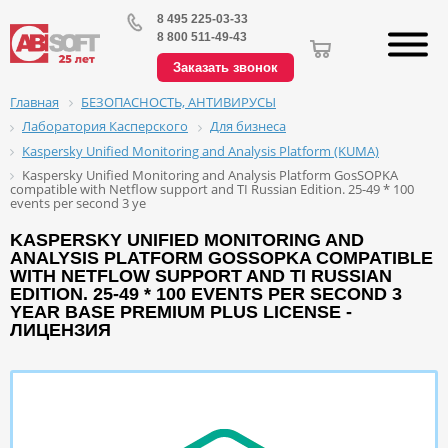
8 495 225-03-33
8 800 511-49-43
Заказать звонок
БЕЗОПАСНОСТЬ, АНТИВИРУСЫ
Главная
Лаборатория Касперского
Для бизнеса
Kaspersky Unified Monitoring and Analysis Platform (KUMA)
Kaspersky Unified Monitoring and Analysis Platform GosSOPKA
compatible with Netflow support and TI Russian Edition. 25-49 * 100
events per second 3 ye
KASPERSKY UNIFIED MONITORING AND
ANALYSIS PLATFORM GOSSOPKA COMPATIBLE
WITH NETFLOW SUPPORT AND TI RUSSIAN
EDITION. 25-49 * 100 EVENTS PER SECOND 3
YEAR BASE PREMIUM PLUS LICENSE -
ЛИЦЕНЗИЯ