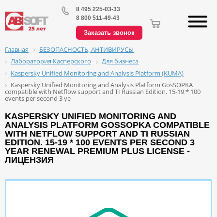
8 495 225-03-33
8 800 511-49-43
Заказать звонок
БЕЗОПАСНОСТЬ, АНТИВИРУСЫ
Главная
Лаборатория Касперского
Для бизнеса
Kaspersky Unified Monitoring and Analysis Platform (KUMA)
Kaspersky Unified Monitoring and Analysis Platform GosSOPKA
compatible with Netflow support and TI Russian Edition. 15-19 * 100
events per second 3 ye
KASPERSKY UNIFIED MONITORING AND
ANALYSIS PLATFORM GOSSOPKA COMPATIBLE
WITH NETFLOW SUPPORT AND TI RUSSIAN
EDITION. 15-19 * 100 EVENTS PER SECOND 3
YEAR RENEWAL PREMIUM PLUS LICENSE -
ЛИЦЕНЗИЯ