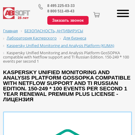
8 495 225-03-33
8 800 511-49-43
Заказать звонок
БЕЗОПАСНОСТЬ, АНТИВИРУСЫ
Главная
Лаборатория Касперского
Для бизнеса
Kaspersky Unified Monitoring and Analysis Platform (KUMA)
Kaspersky Unified Monitoring and Analysis Platform GosSOPKA
compatible with Netflow support and TI Russian Edition. 150-249 * 100
events per second 1
KASPERSKY UNIFIED MONITORING AND
ANALYSIS PLATFORM GOSSOPKA COMPATIBLE
WITH NETFLOW SUPPORT AND TI RUSSIAN
EDITION. 150-249 * 100 EVENTS PER SECOND 1
YEAR RENEWAL PREMIUM PLUS LICENSE -
ЛИЦЕНЗИЯ