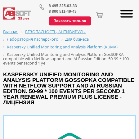
8 495 225-03-33
8 800 511-49-43
Заказать звонок
БЕЗОПАСНОСТЬ, АНТИВИРУСЫ
Главная
Лаборатория Касперского
Для бизнеса
Kaspersky Unified Monitoring and Analysis Platform (KUMA)
Kaspersky Unified Monitoring and Analysis Platform GosSOPKA
compatible with Netflow support and AI Russian Edition. 50-99 * 100
events per second 1 ye
KASPERSKY UNIFIED MONITORING AND
ANALYSIS PLATFORM GOSSOPKA COMPATIBLE
WITH NETFLOW SUPPORT AND AI RUSSIAN
EDITION. 50-99 * 100 EVENTS PER SECOND 1
YEAR RENEWAL PREMIUM PLUS LICENSE -
ЛИЦЕНЗИЯ