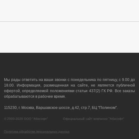
Мы рады ответить на ваши звонки с понедельника по пятницу, с 9.00 до
18.00. Информация, размещенная на сайте, не является публичной
офертой, определяемой положениями статьи 437(2) ГК РФ. Все заказы
обрабатываются в рабочее время.
115230, г. Москва, Варшавское шоссе, д.42, стр.7, БЦ "Полином".
© 2000-2026 ООО "Абисофт" Официальный сайт компании "Абисофт"
Политика обработки персональных данных