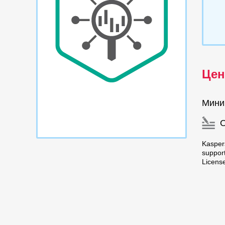
Цен
Мини
Kasper
suppor
Licens