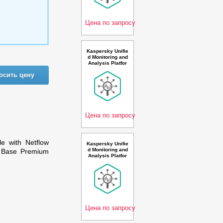
0 events per sec
ond 3 year Rene
wal Pr
Цена по запросу
Kaspersky Unifie
d Monitoring and
Analysis Platfor
m Russian Editio
осить цену
n. 20-24 * 100 ev
ents per second
1 year Renewal
Premium Licens
e - Лицензия
Цена по запросу
e with Netflow
Kaspersky Unifie
d Monitoring and
r Base Premium
Analysis Platfor
m with Netflow s
upport and AI Ru
ssian Edition. 10
0-149 * 100 even
ts per second 1
year Base Premi
um Pl
Цена по запросу