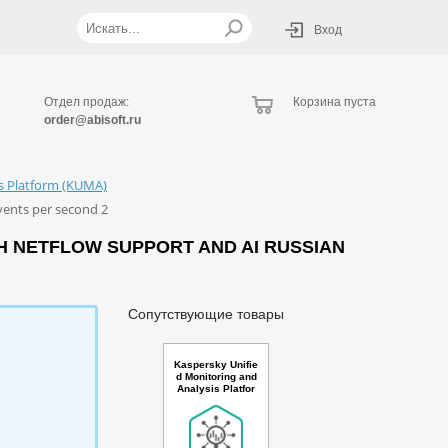
Вход
Отдел продаж:
Корзина пуста
order@abisoft.ru
is Platform (KUMA)
vents per second 2
H NETFLOW SUPPORT AND AI RUSSIAN
Сопутствующие товары
Kaspersky Unifie
d Monitoring and
Analysis Platfor
m GosSOPKA co
mpatible with TI
and AI Russian E
dition. 25-49 * 10